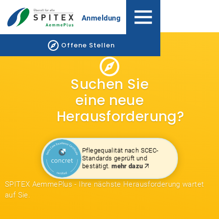
Anmeldung
Offene Stellen
Suchen Sie
eine neue
Herausforderung?
Pflegequalität nach SCEC-
Standards geprüft und
bestätigt.
mehr dazu
SPITEX AemmePlus - Ihre nächste Herausforderung wartet
auf Sie.