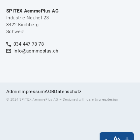
SPITEX AemmePlus AG
Industrie Neuhof 23
3422 Kirchberg
Schweiz
034 447 78 78
info@aemmeplus.ch
Admin
Impressum
AGB
Datenschutz
© 2024 SPITEX AemmePlus AG – Designed with care by
greg.design
-
+